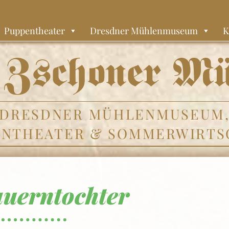
Puppentheater
Dresdner Mühlenmuseum
K
DRESDNER MÜHLENMUSEUM
ENTHEATER & SOMMERWIRTS
auerntochter