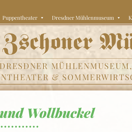
Puppentheater
Dresdner Mühlenmuseum
K
DRESDNER MÜHLENMUSEUM
ENTHEATER & SOMMERWIRTS
und Wollbuckel